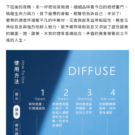
下班後的夜晚，來一杯琥珀萊姆酒，細細品味著今日的總總奮鬥，
喚醒生命力與力，放下疲憊的身軀，輕聲地告訴自己：辛苦了!
奢華的酒香伴隨著平凡的中藥材，花香與皮革且帶點磁性，晚香玉
神秘氣息與強烈地醉人魅力，賦予獨特陽剛氣息又添加了感性甜美
的層面，煙、甜美、木質的煙草香調結合，矛盾的美象徵著屹立不
搖的人生。