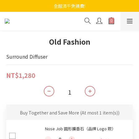
全館滿千免運費!
Old Fashion
Surround Diffuser
NT$1,280
Buy Together and Save More
(At most 1 item(s))
Nose Job 圓形擴香石（品牌 Logo 款）