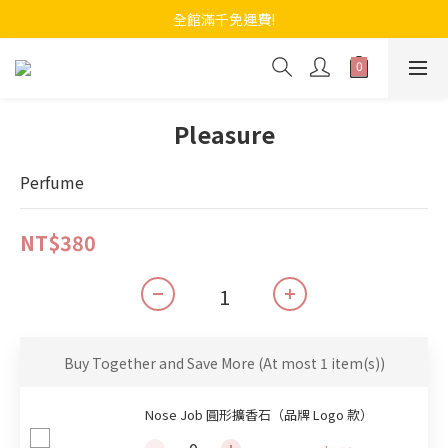
全館滿千免運費!
Pleasure
Perfume
NT$380
Buy Together and Save More
(At most 1 item(s))
Nose Job 圓形擴香石（品牌 Logo 款）