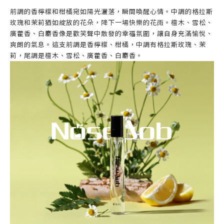
前調的香檸檬和柑橘宛如陽光灑落，瞬間喚醒心情。中調的格拉斯
玫瑰和茉莉猶如綻放的花朵，降下一場快樂的花雨。檀木、雪松、
廣藿香、白麝香像是歡笑聲中散發的幸福氛圍，讓自身充滿愉悅、
爽朗的氣息。這支前調是香檸檬、柑橘，中調有格拉斯玫瑰、茉
莉，尾調是檀木、雪松、廣藿香、白麝香。