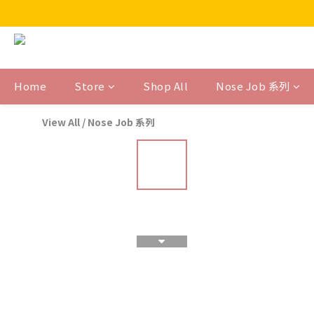
Home
Store
Shop All
Nose Job 系列
View All
/
Nose Job 系列