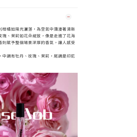
利柑橘如陽光灑落，為空氣中瀰漫著清新
玫瑰、茉莉如花朵綻放，像是走進了花海
香則賦予整個場景深厚的香氣，讓人感受
，中調有牡丹、玫瑰、茉莉，尾調是印尼