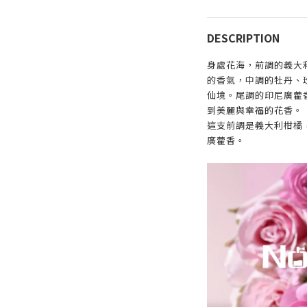
DESCRIPTION
身處花海，前調的義大
的香氣，中調的牡丹、
仙境。尾調的印尼廣藿
到美麗與幸福的花香。
這支前調是義大利柑橘
廣藿香。