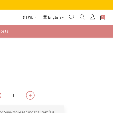
$
TWD
English
Posts
nd Save More
(At most 1 item(s))