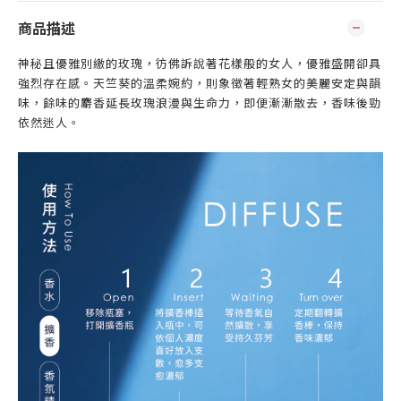
商品描述
神秘且優雅別繳的玫瑰，彷佛訴說著花樣般的女人，優雅盛開卻具
強烈存在感。天竺葵的溫柔婉約，則象徵著輕熟女的美麗安定與韻
味，餘味的麝香延長玫瑰浪漫與生命力，即便漸漸散去，香味後勁
依然迷人。