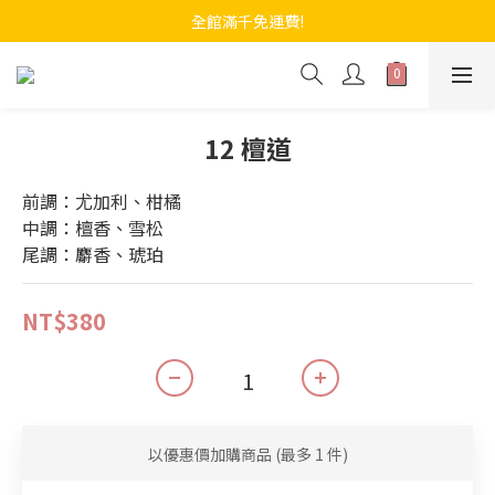
全館滿千免運費!
12 檀道
前調：尤加利、柑橘
中調：檀香、雪松
尾調：麝香、琥珀
NT$380
以優惠價加購商品
(最多 1 件)