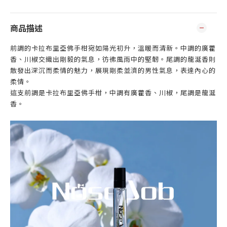
商品描述
前調的卡拉布里亞佛手柑宛如陽光初升，溫暖而清新。中調的廣藿
香、川椒交織出剛毅的氣息，彷彿風雨中的堅韌。尾調的龍涎香則
散發出深沉而柔情的魅力，展現剛柔並濟的男性氣息，表達內心的
柔情。
這支前調是卡拉布里亞佛手柑，中調有廣藿香、川椒，尾調是龍涎
香。