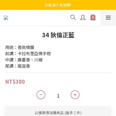
全館滿千免運費!
34 狄倫正藍
用途：香氛噴霧
前調：卡拉布里亞佛手柑
中調：廣藿香、川椒
尾調：龍涎香
NT$380
以優惠價加購商品
(最多 1 件)