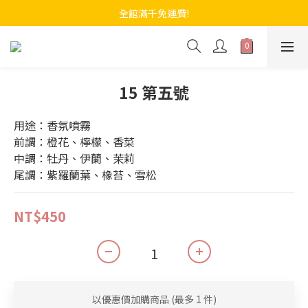
全館滿千免運費!
15 第五號
用途：香氛噴霧
前調：橙花、檸檬、香菜
中調：牡丹、伊蘭、茉莉
尾調：紫羅蘭葉、橡苔、雪松
NT$450
以優惠價加購商品
(最多 1 件)