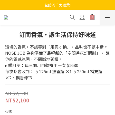
全館滿千免運費!
訂閱香氣・讓生活保持好味道
環境的香氣，不該等到「用完才換」，品味也不該中斷。 
NOSE JOB 為你準備了最輕鬆的「空間香氛訂閱制」， 讓
你的質感氛圍，不間斷地延續。
▸ 季訂閱：每三個月自動寄出一次 $1680 
每次都會收到： 💧125ml 擴香瓶 ×1 💧250ml 補充瓶 
×2、擴香棒*3
NT$2,180
NT$2,100
香味